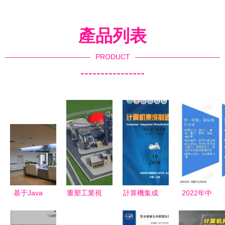
產品列表
PRODUCT
----------------
基于Java
重塑工業視
計算機集成
2022年中
SSM與Vue
界 3D工廠
制造系統深
國計算機系
的醫院門診
建模與數字
度解析 選
統集成行業