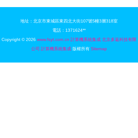
優化集成方
證產品亮相
案解析
CES
地址：北京市東城區東四北大街107號5幢3層318室
2024，引
電話：1371624**
領計算機系
Copyright © 2026
www.fsyt.com.cn
計算機系統集成
北京多返科技有限
統集成新時
公司
計算機系統集成
版權所有
Sitemap
代