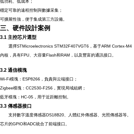
低功耗、低成本；
穩定可靠的遠程控制與數據采集；
可擴展性強，便于集成第三方設備。
三、硬件設計案例
3.1 主控芯片選型
選擇STMicroelectronics STM32F407VGT6，基于ARM Cortex-M4
內核，具有FPU、大容量Flash和RAM，以及豐富的通訊接口。
3.2 通信模塊
Wi-Fi模塊：ESP8266，負責與云端接口；
Zigbee模塊：CC2530-F256，實現局域組網；
藍牙模塊：HC-05，用于近距離控制。
3.3 傳感器接口
支持數字溫度傳感器DS18B20、人體紅外傳感器、光照傳感器等。
芯片的GPIO和ADC統合了前端接口。