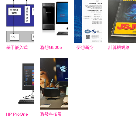
互聯電子病
化技術展示
刊、投稿與
醫療領域應
歷管理信息
系統的創新
工程實踐指
用市場現狀
系統設計研
模式與系統
南
及競爭格局
究
集成實踐
分析 相關
系統集成商
基于嵌入式
聯想G5005
夢想新突
計算機網絡
迎來契機
系統的智能
臺式電腦
破，譽滿全
集成技術的
家居網關設
經典商務辦
市旺——祝
核心發展與
計案例——
公之選
賀公司獲三
計算機系統
計算機系統
體系認證計
集成的實踐
集成實踐
算機信息系
應用
統集成新方
圓
HP ProOne
聯發科拓展
400 G6 20
WiFi 7生
一體機電腦
態，首批認