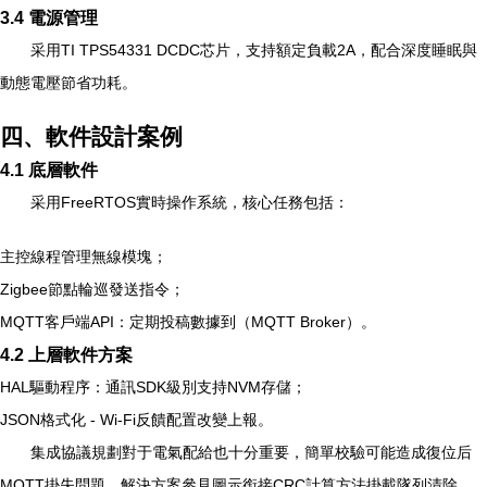
3.4 電源管理
采用TI TPS54331 DCDC芯片，支持額定負載2A，配合深度睡眠與
動態電壓節省功耗。
四、軟件設計案例
4.1 底層軟件
采用FreeRTOS實時操作系統，核心任務包括：
主控線程管理無線模塊；
Zigbee節點輪巡發送指令；
MQTT客戶端API：定期投稿數據到（MQTT Broker）。
4.2 上層軟件方案
HAL驅動程序：通訊SDK級別支持NVM存儲；
JSON格式化 - Wi-Fi反饋配置改變上報。
集成協議規劃對于電氣配給也十分重要，簡單校驗可能造成復位后
MQTT掛失問題，解決方案參見圖示銜接CRC計算方法掛載隊列清除。